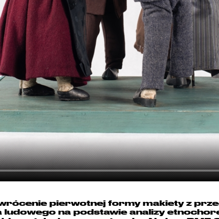
wrócenie pierwotnej formy makiety z prz
a ludowego na podstawie analizy etnochor