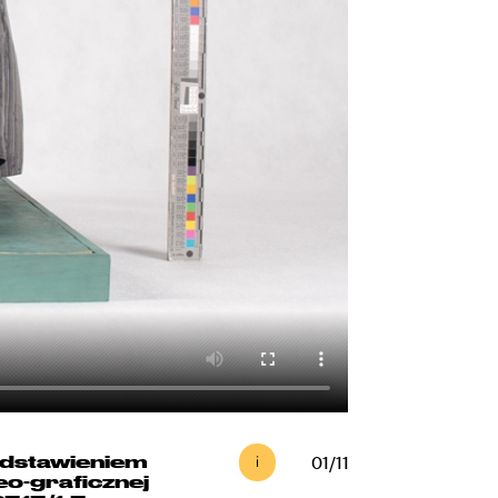
edstawieniem
01
11
eo-graficznej