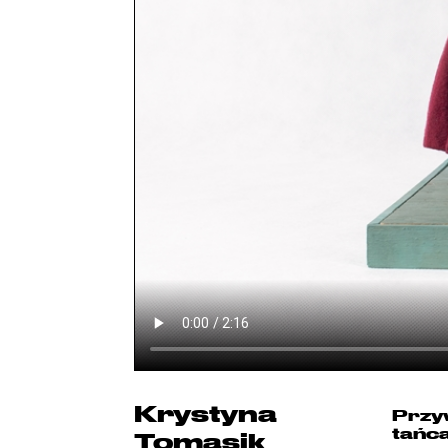
Krystyna
Przy
tańc
Tomasik